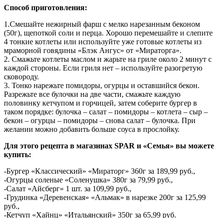
Способ приготовления:
1.Смешайте нежирный фарш с мелко нарезанным беконом
(50г), щепоткой соли и перца. Хорошо перемешайте и слепите
4 тонкие котлеты или используйте уже готовые котлеты из
мраморной говядины «Блэк Ангус» от «Мираторга».
2. Смажьте котлеты маслом и жарьте на гриле около 2 минут с
каждой стороны. Если гриля нет – используйте разогретую
сковороду.
3. Тонко нарежьте помидоры, огурцы и оставшийся бекон.
Разрежьте все булочки на две части, смажьте каждую
половинку кетчупом и горчицей, затем соберите бургер в
таком порядке: булочка – салат – помидоры – котлета – сыр –
бекон – огурцы – помидоры – снова салат – булочка. При
желании можно добавить больше соуса в прослойку.
Для этого рецепта в магазинах SPAR и «Семья» вы можете
купить:
-Бургер «Классический» «Мираторг» 360г за 189,99 руб.,
-Огурцы соленые «Соленушка» 380г за 79,99 руб.,
-Салат «Айсберг» 1 шт. за 109,99 руб.,
-Грудинка «Деревенская» «Альмак» в нарезке 200г за 125,99
руб.,
-Кетчуп «Хайнц» «Итальянский» 350г за 65,99 руб.